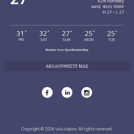
62% humidity
wind: 4m/s NNW
H 27 • L 27
31
32
27
25
25
°
°
°
°
°
FRI
SAT
SUN
MON
TUE
Weather from OpenWeatherMap
ΑΚΟΛΟΥΘΉΣΤΕ ΜΑΣ
Copyright © 2026
. All rights reserved.
Villa Dolphin